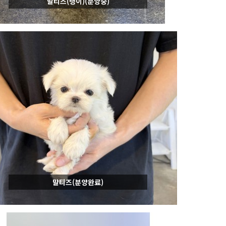
말티즈(랭이)(분양중)
말티즈(분양완료)