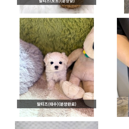
말티즈(토르)(분양중)
말티즈(태수)(분양완료)