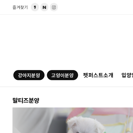
즐겨찾기
펫퍼스트소개
입양
강아지분양
고양이분양
말티즈분양