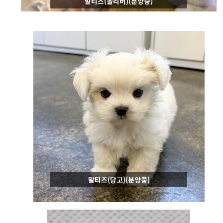
말티즈(올리버)(분양중)
말티즈(당고)(분양중)