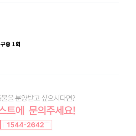
.구충 1회
7