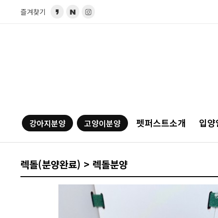
즐겨찾기
펫퍼스트소개
입양
강아지분양
고양이분양
렉돌(분양완료) > 렉돌분양