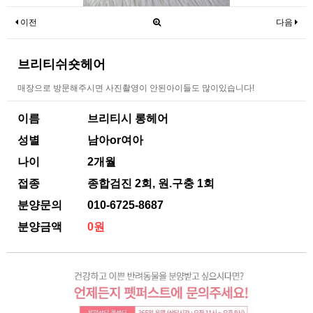
이전
다음
브리티쉬숏헤어
매장으로 방문해주시면 사진촬영이 안된아이들도 많이있습니다!
이름
브리티시 롱헤어
성별
남아or여아
나이
2개월
접종
종합검진 2회, 원.구충 1회
분양문의
010-6725-8687
분양금액
0원