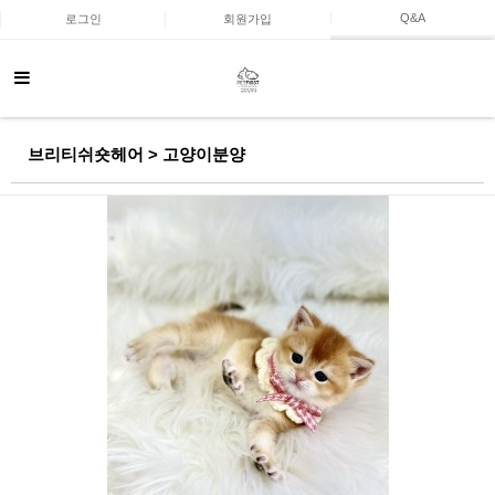
Q&A
로그인
회원가입
브리티쉬숏헤어 > 고양이분양