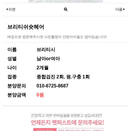
이전
다음
브리티쉬숏헤어
매장으로 방문해주시면 사진촬영이 안된아이들도 많이있습니다!
이름
브리티시
성별
남아or여아
나이
2개월
접종
종합검진 2회, 원.구충 1회
분양문의
010-6725-8687
분양금액
0원