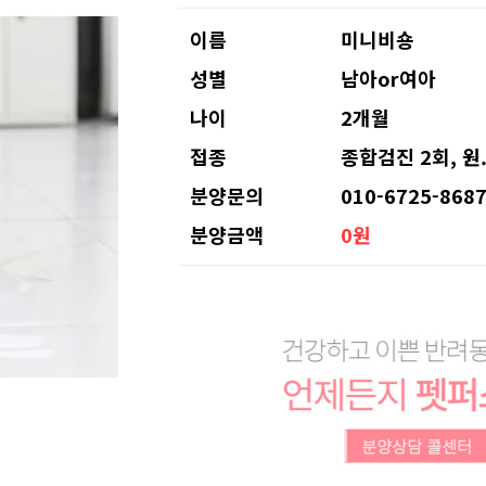
이름
미니비숑
성별
남아or여아
나이
2개월
접종
종합검진 2회, 원
분양문의
010-6725-868
분양금액
0원