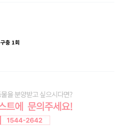
.구충 1회
7