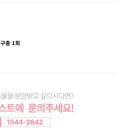
.구충 1회
7