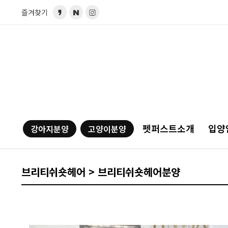
즐겨찾기
펫퍼스트소개
입양
강아지분양
고양이분양
브리티쉬숏헤어 > 브리티쉬숏헤어분양