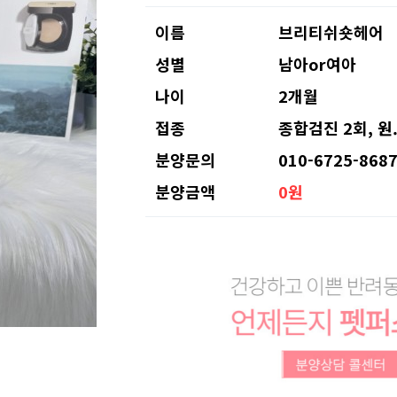
이름
브리티쉬숏헤어
성별
남아or여아
나이
2개월
접종
종합검진 2회, 원
분양문의
010-6725-868
분양금액
0원